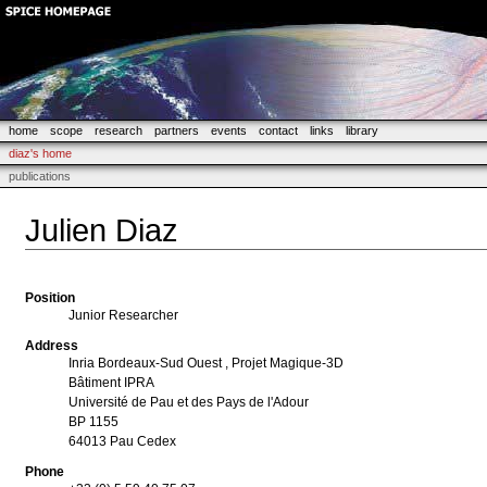
home
scope
research
partners
events
contact
links
library
diaz's home
publications
Julien Diaz
Position
Junior Researcher
Address
Inria Bordeaux-Sud Ouest , Projet Magique-3D
Bâtiment IPRA
Université de Pau et des Pays de l'Adour
BP 1155
64013 Pau Cedex
Phone