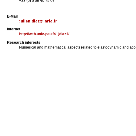
+33 (0) 5 59 40 75 07
E-Mail
Internet
http://web.univ-pau.fr/~jdiaz1/
Research interests
Numerical and mathematical aspects related to elastodynamic and ac